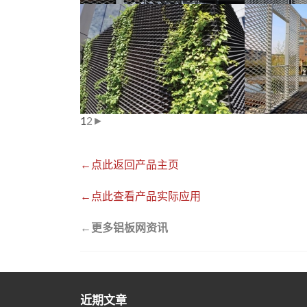
1
2
►
←点此返回产品主页
←点此查看产品实际应用
←
更多铝板网资讯
近期文章