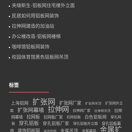
夹缝新生-铝板网住宅楼外立面
民居如何用铝板网装饰
拉伸网建造的加油站
办公楼改造-铝板网楼梯
咖啡馆铝板网装饰
校园体育馆黑色铝板网吊顶
标签
扩张网
扩张网厂家
上海铝网
扩张网外立
扩张网吊顶
拉伸网
扩张网幕墙
拉伸
面
拉伸网厂家
拉伸网吊顶
拉网板
白色铝板网
网幕墙
拉网板厂家
拉网铝板
穿孔网
穿孔铝板
穿孔铝板厂家
穿孔铝板幕
板
穿孔铝板外立面
金属扩
装饰铝板网
金属吊顶
墙
金属幕墙
装饰铝网