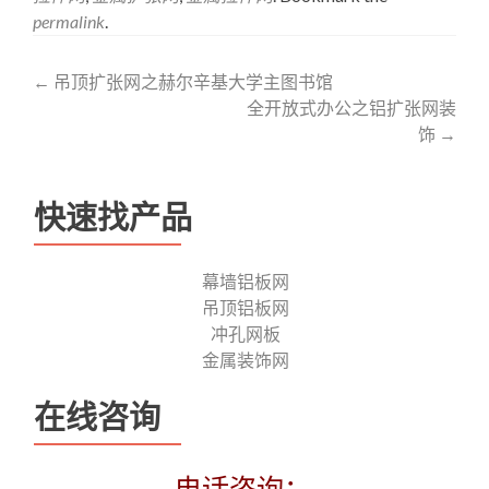
permalink
.
Post
←
吊顶扩张网之赫尔辛基大学主图书馆
全开放式办公之铝扩张网装
navigation
饰
→
快速找产品
幕墙铝板网
吊顶铝板网
冲孔网板
金属装饰网
在线咨询
电话咨询：