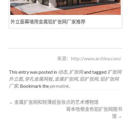
外立面幕墙用金属铝扩张网厂家推荐
穿孔金属
铝扩张网
www.fangling.co扩张网厂家
来源：http://www.archina.com/
This entry was posted in
动态
,
扩张网
and tagged
扩张网
外立面
,
穿孔金属网板
,
金属扩张网
,
铝扩张网
,
铝扩张网
厂家
. Bookmark the
permalink
.
Post
←
金属扩张网和轻薄纸张妆点的艺术博物馆
哥本哈根金色铝扩张网图书
navigation
馆
→