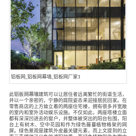
铝板网_铝板网幕墙_铝板网厂家1
此
铝板网幕墙
建筑可以让居住者远离繁忙的街道生活，
并以一个亲密的，宁静的庭院姿态来迎接居民回家。在
零售商店的上方耸立着的两座住宅楼，拥有很多并宽敞
的室内和室外活动娱乐设施。不仅如此，两座塔楼立面
都有深深凹进去的窗户，并整体被突出的阳台包围，阳
台上有树木、空中花园和作为绿色藤蔓植物格架的网
屏。绿色景观是建筑外皮最关键元素，而上文提到的立