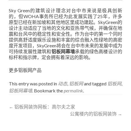
Sky Green的建筑设计理念对台中市来说是极具创新
的，但WOHA事务所已经为此发展实践了25年，许多
原型已经在新加坡和其他地区里成功建起。SkyGreen的
设计主动适应了当地的文化和亚热带气候，并确保在地
震和台风中的稳定性和安全性。作为台中的第一个同时
提供高舒适度娱乐设施和丰富的综合融入性绿地的高密
度开发项目，SkyGreen将会在台中市未来的发展中成为
可持续发展性建筑和
铝板网幕墙
承载的绿色高楼设计的
标杆和指示牌，定会拥有着深远的影响。
更多
铝板网
产品
This entry was posted in
动态
,
铝板网
and tagged
铝板网
,
铝板网幕墙
. Bookmark the
permalink
.
Post
←
铝板网装饰网板：高尔夫之家
公寓楼内的铝板网装饰
→
navigation