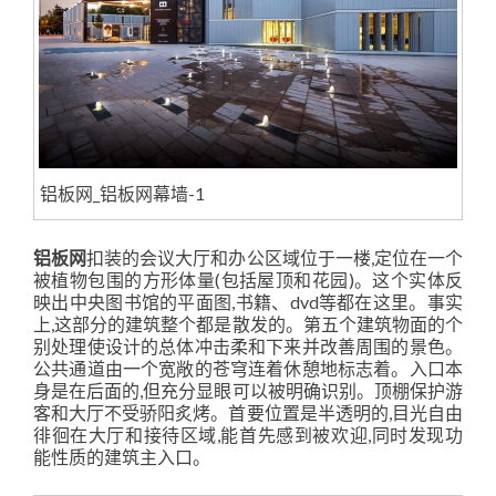
铝板网_铝板网幕墙-1
铝板网
扣装的会议大厅和办公区域位于一楼,定位在一个
被植物包围的方形体量(包括屋顶和花园)。这个实体反
映出中央图书馆的平面图,书籍、dvd等都在这里。事实
上,这部分的建筑整个都是散发的。第五个建筑物面的个
别处理使设计的总体冲击柔和下来并改善周围的景色。
公共通道由一个宽敞的苍穹连着休憩地标志着。入口本
身是在后面的,但充分显眼可以被明确识别。顶棚保护游
客和大厅不受骄阳炙烤。首要位置是半透明的,目光自由
徘徊在大厅和接待区域,能首先感到被欢迎,同时发现功
能性质的建筑主入口。