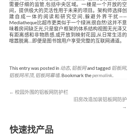
需要仔细的监管,包括中央区域。一楼是一个开放的空
间，提供极大的灵活性用于未来的项目。架构师选择创
建自成一体的阅读和研究空间,躲避外界干扰——
Mediatheque比超市更类似于一个绿洲,很自然!这并不意
味着房间缺乏光,只是窗户框架的体系结构视图无光泽又
有距离感和非物质感,或开放到映射花园,从日常生活的
喧嚣脱离…即便是图书馆用户享受完整的互联网通道。
This entry was posted in
动态
,
铝板网
and tagged
铝板网
,
铝板网吊顶
,
铝板网幕墙
. Bookmark the
permalink
.
Post
←
校园外围的铝板网防护栏
旧房改造加装铝板网防护
navigation
→
快速找产品