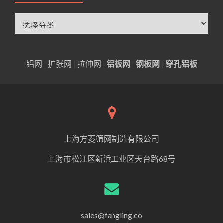
分
类
铝网
|
扩张网
|
拉伸网
|
铝板网
|
钢板网
|
穿孔铝板
上海方菱筛网制造有限公司
上海市松江区新浜工业区天台路68号
sales@fangling.co