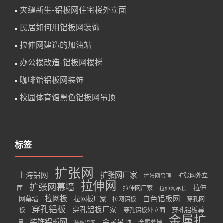
夹缝新生-铝板网住宅楼外立面
民居如何用铝板网装饰
拉伸网建造的加油站
办公楼改造-铝板网楼梯
咖啡馆铝板网装饰
校园体育馆黑色铝板网吊顶
标签
扩张网
扩张网厂家
上海铝网
扩张网外立
扩张网吊顶
拉伸网
扩张网幕墙
拉伸
面
拉伸网厂家
拉伸网吊顶
拉网板
白色铝板网
网幕墙
拉网板厂家
拉网铝板
穿孔网
穿孔铝板
穿孔铝板厂家
穿孔铝板幕
板
穿孔铝板外立面
金属扩
装饰铝板网
金属吊顶
墙
金属幕墙
装饰铝网