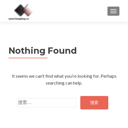
MENU
Nothing Found
It seems we can’t find what you’re looking for. Perhaps
searching can help.
搜
索：