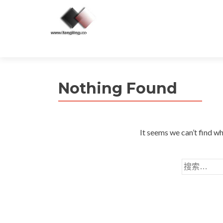
Nothing Found
It seems we can’t find wh
搜
索：