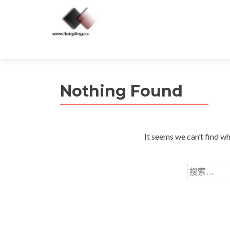
Nothing Found
It seems we can’t find wh
搜
索：