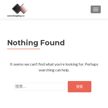
MENU
Nothing Found
It seems we can’t find what you’re looking for. Perhaps
searching can help.
搜
索：