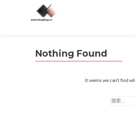
Nothing Found
It seems we can’t find wh
搜
索：