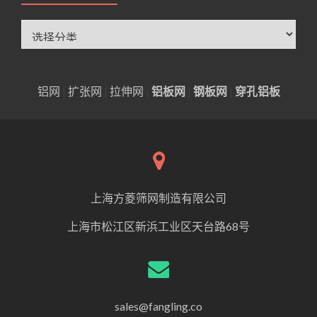
分
类
铝网
|
扩张网
|
拉伸网
|
铝板网
|
钢板网
|
穿孔铝板
上海方菱筛网制造有限公司
上海市松江区新浜工业区天台路68号
sales@fangling.co