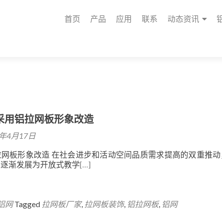
首页
产品
应用
联系
动态资讯
采用铝拉网板形象改造
9年4月17日
拉网板形象改造 在社会进步和活动空间品质需求提高的双重推动
学逐渐发展为开放式教学
[…]
铝网
Tagged
拉网板厂家
,
拉网板装饰
,
铝拉网板
,
铝网