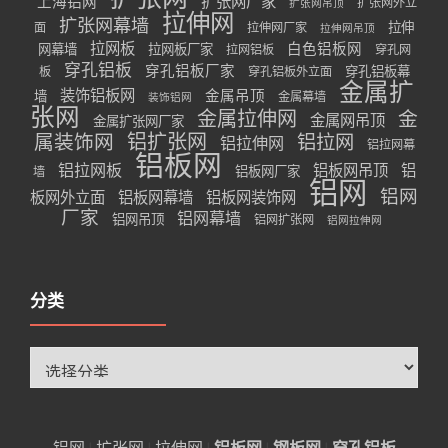
扩张网厂家
上海铝网
扩张网外立
扩张网吊顶
拉伸网
扩张网幕墙
拉伸
面
拉伸网厂家
拉伸网吊顶
拉网板
白色铝板网
网幕墙
拉网板厂家
拉网铝板
穿孔网
穿孔铝板
穿孔铝板厂家
穿孔铝板幕
板
穿孔铝板外立面
金属扩
装饰铝板网
金属吊顶
墙
金属幕墙
装饰铝网
张网
金属拉伸网
金
金属网吊顶
金属扩张网厂家
属装饰网
铝扩张网
铝拉网
铝拉伸网
铝拉网幕
铝板网
铝拉网板
铝板网吊顶
铝
铝板网厂家
墙
铝网
铝网
板网外立面
铝板网幕墙
铝板网装饰网
厂家
铝网幕墙
铝网吊顶
铝网扩张网
铝网拉伸网
分类
分
类
铝网
|
扩张网
|
拉伸网
|
铝板网
|
钢板网
|
穿孔铝板