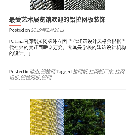
最受艺术展览馆欢迎的铝拉网板装饰
Posted on
2019年2月26日
Patana画廊铝拉网板外立面 当代建筑设计风格会根据当
代社会的变迁而瞬息万变，尤其是学校的建筑设计机构
的设计
[…]
Posted in
动态
,
铝拉网
Tagged
拉网板
,
拉网板厂家
,
拉网
铝板
,
铝拉网板
,
铝网