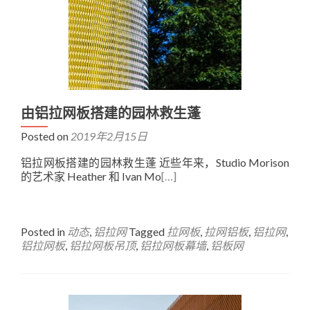
由铝拉网板搭建的园林救生蓬
Posted on
2019年2月15日
铝拉网板搭建的园林救生蓬 近些年来，Studio Morison
的艺术家 Heather 和 Ivan Mo
[…]
Posted in
动态
,
铝拉网
Tagged
拉网板
,
拉网铝板
,
铝拉网
,
铝拉网板
,
铝拉网板吊顶
,
铝拉网板幕墙
,
铝板网