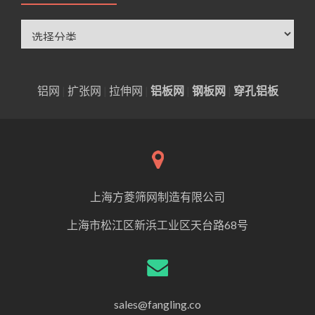
分
类
铝网
|
扩张网
|
拉伸网
|
铝板网
|
钢板网
|
穿孔铝板
上海方菱筛网制造有限公司
上海市松江区新浜工业区天台路68号
sales@fangling.co