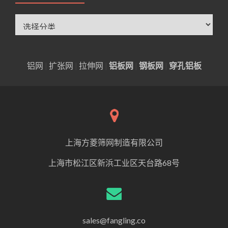
分
类
铝网
|
扩张网
|
拉伸网
|
铝板网
|
钢板网
|
穿孔铝板
上海方菱筛网制造有限公司
上海市松江区新浜工业区天台路68号
sales@fangling.co