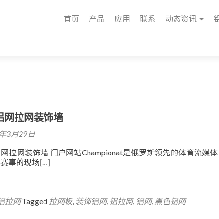
首页
产品
应用
联系
动态资讯
铝网拉网装饰墙
9年3月29日
网拉网装饰墙 门户网站Championat是俄罗斯领先的体育流媒
育赛事的现场
[…]
铝拉网
Tagged
拉网板
,
装饰铝网
,
铝拉网
,
铝网
,
黑色铝网