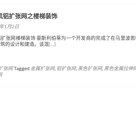
风铝扩张网之楼梯装饰
8年1月2日
铝扩张网楼梯装饰 豪斯利伯蒂为一个开发商的完成了在马里波恩
建筑的设计和建造。该混
[…]
扩张网
Tagged
金属扩张网
,
铝扩张网
,
黑色扩张网
,
黑色金属拉伸
网