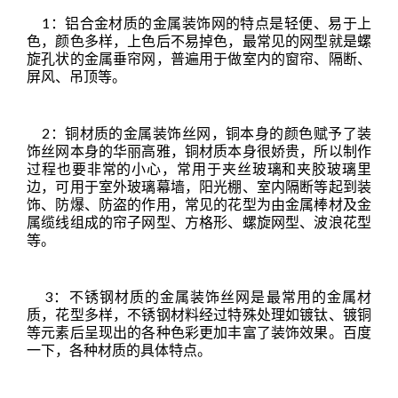
1：铝合金材质的
金属装饰网
的特点是轻便、易于上
色，颜色多样，上色后不易掉色，最常见的网型就是螺
旋孔状的金属垂帘网，普遍用于做室内的窗帘、隔断、
屏风、
吊顶
等。
2：铜材质的金属装饰丝网，铜本身的颜色赋予了装
饰丝网本身的华丽高雅，铜材质本身很娇贵，所以制作
过程也要非常的小心，常用于夹丝玻璃和夹胶玻璃里
边，可用于室外玻璃幕墙，阳光棚、室内隔断等起到装
饰、防爆、防盗的作用，常见的花型为由金属棒材及金
属缆线组成的帘子网型、方格形、螺旋网型、波浪花型
等。
3：不锈钢材质的
金属装饰
丝网是最常用的金属材
质，花型多样，不锈钢材料经过特殊处理如镀钛、镀铜
等元素后呈现出的各种色彩更加丰富了装饰效果。百度
一下，各种材质的具体特点。