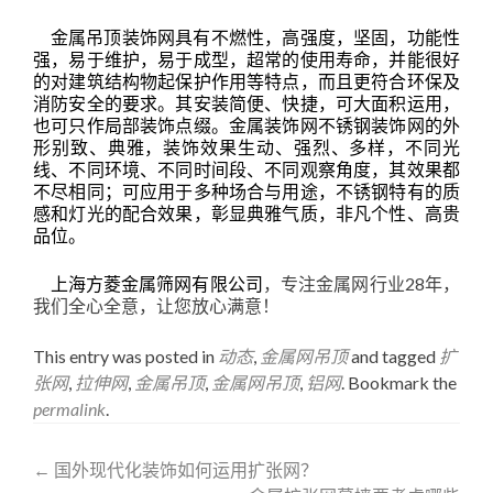
金属吊顶
装饰网具有不燃性，高强度，坚固，功能性
强，易于维护，易于成型，超常的使用寿命，并能很好
的对建筑结构物起保护作用等特点，而且更符合环保及
消防安全的要求。其安装简便、快捷，可大面积运用，
也可只作局部装饰点缀。金属装饰网不锈钢装饰网的外
形别致、典雅，装饰效果生动、强烈、多样，不同光
线、不同环境、不同时间段、不同观察角度，其效果都
不尽相同；可应用于多种场合与用途，不锈钢特有的质
感和灯光的配合效果，彰显典雅气质，非凡个性、高贵
品位。
上海方菱金属筛网有限公司
，专注金属网行业28年，
我们全心全意，让您放心满意！
This entry was posted in
动态
,
金属网吊顶
and tagged
扩
张网
,
拉伸网
,
金属吊顶
,
金属网吊顶
,
铝网
. Bookmark the
permalink
.
Post
←
国外现代化装饰如何运用扩张网？