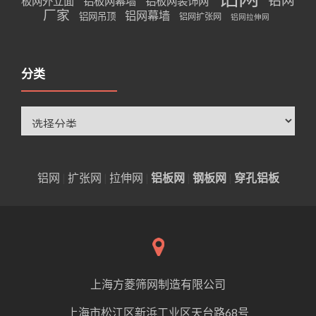
板网外立面
铝板网幕墙
铝板网装饰网
厂家
铝网幕墙
铝网吊顶
铝网扩张网
铝网拉伸网
分类
分
类
铝网
|
扩张网
|
拉伸网
|
铝板网
|
钢板网
|
穿孔铝板
上海方菱筛网制造有限公司
上海市松江区新浜工业区天台路68号