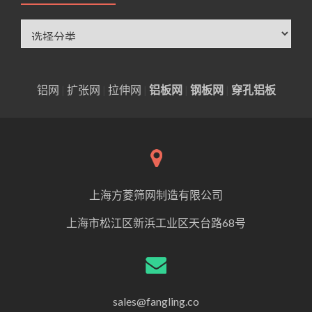
分
类
铝网
|
扩张网
|
拉伸网
|
铝板网
|
钢板网
|
穿孔铝板
上海方菱筛网制造有限公司
上海市松江区新浜工业区天台路68号
sales@fangling.co