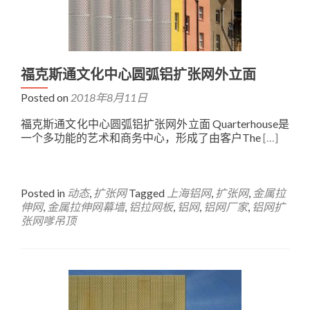
福克斯通文化中心圆弧铝扩张网外立面
Posted on
2018年8月11日
福克斯通文化中心圆弧铝扩张网外立面 Quarterhouse是
一个多功能的艺术和商务中心，形成了由客户The
[…]
Posted in
动态
,
扩张网
Tagged
上海铝网
,
扩张网
,
金属拉
伸网
,
金属拉伸网幕墙
,
铝拉网板
,
铝网
,
铝网厂家
,
铝网扩
张网嗲吊顶