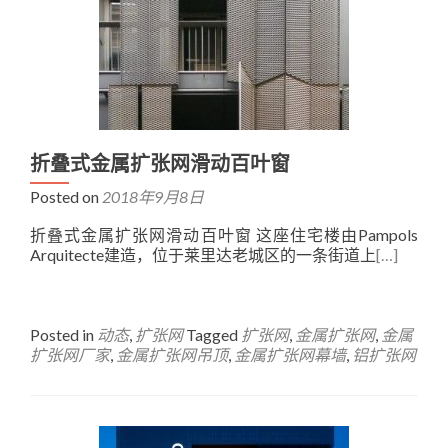
折叠式金属扩张网滑动百叶窗
Posted on
2018年9月8日
折叠式金属扩张网滑动百叶窗 这座住宅楼由Pampols
Arquitecte建造，位于莱里达老城区的一条街道上
[…]
Posted in
动态
,
扩张网
Tagged
扩张网
,
金属扩张网
,
金属
扩张网厂家
,
金属扩张网吊顶
,
金属扩张网幕墙
,
铝扩张网