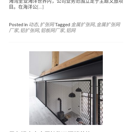
海湾圣亚海洋世界内，公司业务范围立足于主题文旅项
目。在海洋公
[…]
Posted in
动态
,
扩张网
Tagged
金属扩张网
,
金属扩张网
厂家
,
铝扩张网
,
铝板网厂家
,
铝网