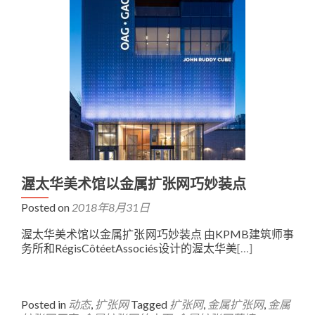
渥太华美术馆以金属扩张网巧妙装点
Posted on
2018年8月31日
渥太华美术馆以金属扩张网巧妙装点 由KPMB建筑师事
务所和RégisCôtéetAssociés设计的渥太华美
[…]
Posted in
动态
,
扩张网
Tagged
扩张网
,
金属扩张网
,
金属