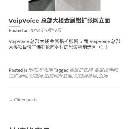
VoipVoice 总部大楼金属铝扩张网立面
Posted on
2018年5月19日
VoipVoice 总部大楼金属铝扩张网立面 VoipVoice 总部
大楼项目位于佛罗伦萨乡村的恩波利制造区（
[…]
Posted in
动态
,
扩张网
Tagged
金属扩张网
,
金属拉伸网
,
铝扩张网
,
铝拉网
,
铝拉网外立面
,
铝拉网幕墙
,
铝网
Posts
←
Older posts
navigation