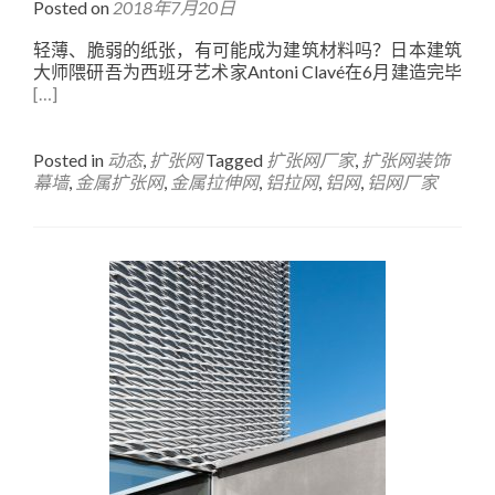
Posted on
2018年7月20日
轻薄、脆弱的纸张，有可能成为建筑材料吗？日本建筑
大师隈研吾为西班牙艺术家Antoni Clavé在6月建造完毕
[…]
Posted in
动态
,
扩张网
Tagged
扩张网厂家
,
扩张网装饰
幕墙
,
金属扩张网
,
金属拉伸网
,
铝拉网
,
铝网
,
铝网厂家