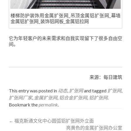
楼梯防护装饰用金属扩张网_吊顶金属铝扩张网_幕墙
金属铝扩张网_装饰铝网板_金属铝拉网
它为年轻客户的未来需求和自我实现留下了很多自由空
间。
金属扩张网厂家
www.fangling.co
来源：每日建筑
This entry was posted in
动态
,
扩张网
and tagged
扩张网
,
扩张网厂家
,
金属扩张网
,
铝合金扩张网
,
铝扩张网
.
Bookmark the
permalink
.
Post
←
福克斯通文化中心圆弧铝扩张网外立面
亮黄色的金属扩张网办公室