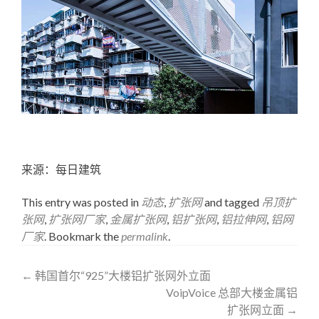
铝网厂家
www.fangling.co/
来源：每日建筑
This entry was posted in
动态
,
扩张网
and tagged
吊顶扩
张网
,
扩张网厂家
,
金属扩张网
,
铝扩张网
,
铝拉伸网
,
铝网
厂家
. Bookmark the
permalink
.
Post
←
韩国首尔“925”大楼铝扩张网外立面
VoipVoice 总部大楼金属铝
navigation
扩张网立面
→