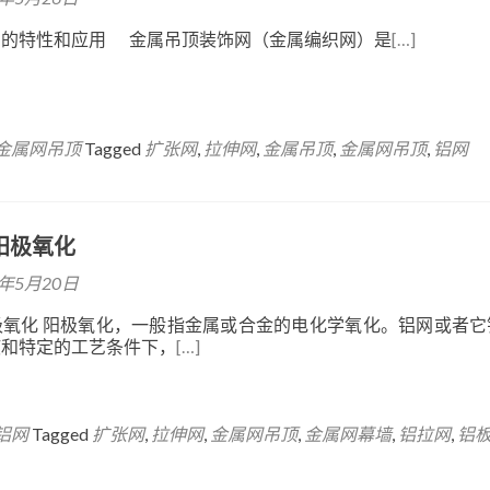
网的特性和应用 金属吊顶装饰网（金属编织网）是
[…]
金属网吊顶
Tagged
扩张网
,
拉伸网
,
金属吊顶
,
金属网吊顶
,
铝网
阳极氧化
6年5月20日
极氧化 阳极氧化，一般指金属或合金的电化学氧化。铝网或者它
液和特定的工艺条件下，
[…]
铝网
Tagged
扩张网
,
拉伸网
,
金属网吊顶
,
金属网幕墙
,
铝拉网
,
铝