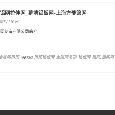
_铝网拉伸网_幕墙铝板网-上海方菱筛网
6年5月10日
筛网制造有限公司简介
金属网吊顶
Tagged
吊顶铝板网
,
金属网吊顶
,
铝板网
,
铝网
,
铝网幕