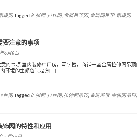
铝板网
Tagged
扩张网
,
拉伸网
,
金属吊顶网
,
金属网吊顶
,
铝板网
需要注意的事项
6年6月8日
注意的事项 室内装修中厂房，写字楼，商铺一些金属拉伸网吊顶
室内环境的主颜色制定方
[…]
拉伸网
Tagged
扩张网
,
拉伸网
,
拉伸网吊顶
,
金属吊顶
,
金属网吊顶
装饰网的特性和应用
6年5月26日