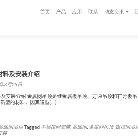
首页
产品
应用
联系
动态资讯
材料及安装介绍
3年3月25日
料及安装介绍 金属网吊顶是继金属板吊顶、方通吊顶和石膏板吊
较新型的材料，因其造型
[…]
金属网吊顶
Tagged
率铝拉网安装
,
金属网
,
金属网吊顶
,
铝拉网吊
安装